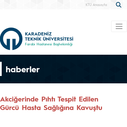
KTÜ Anasayfa
KARADENİZ
TEKNİK ÜNİVERSİTESİ
Farabi Hastanesi Başhekimliği
haberler
Akciğerinde Pıhtı Tespit Edilen
Gürcü Hasta Sağlığına Kavuştu