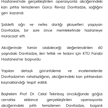
Hastanesi'nde gerçekleştirilen operasyonla akciğerindeki
kan pıhtısı temizlenen Gürcü Revaz Davitadze, sağlığını
geri kazandı.
Şiddetli ağrı ve nefes darlığı şikayetleri yaşayan
Davitadze, bir süre önce memleketinde hastaneye
müracaat etti.
Akciğerinde tümör olabileceği değerlendirilen 60
yaşındaki Davitadze, ileri tetkik ve tedavi için KTÜ Farabi
Hastanesi'ne başvurdu.
Yapılan detaylı görüntüleme ve incelemelerde
Davitadze'nin rahatsızlığının, akciğerindeki kan pıhtısından
kaynaklandığı tespit edildi.
Başhekim Prof. Dr. Celal Tekinbaş öncülüğünde göğüs
cerrahisi ekibince gerçekleştirilen operasyonla
akciğerindeki pıhtı temizlenen Davitadze, başarılı