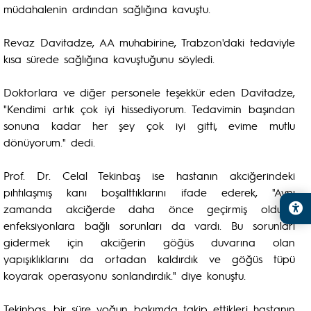
müdahalenin ardından sağlığına kavuştu.
Revaz Davitadze, AA muhabirine, Trabzon'daki tedaviyle
kısa sürede sağlığına kavuştuğunu söyledi.
Doktorlara ve diğer personele teşekkür eden Davitadze,
"Kendimi artık çok iyi hissediyorum. Tedavimin başından
sonuna kadar her şey çok iyi gitti, evime mutlu
dönüyorum." dedi.
Prof. Dr. Celal Tekinbaş ise hastanın akciğerindeki
pıhtılaşmış kanı boşalttıklarını ifade ederek, "Aynı
zamanda akciğerde daha önce geçirmiş olduğu
enfeksiyonlara bağlı sorunları da vardı. Bu sorunları
gidermek için akciğerin göğüs duvarına olan
yapışıklıklarını da ortadan kaldırdık ve göğüs tüpü
koyarak operasyonu sonlandırdık." diye konuştu.
Tekinbaş, bir süre yoğun bakımda takip ettikleri hastanın