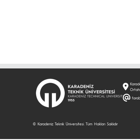
Karade
Ortah
farab
© Karadeniz Teknik Üniversitesi. Tüm Hakları Saklıdır