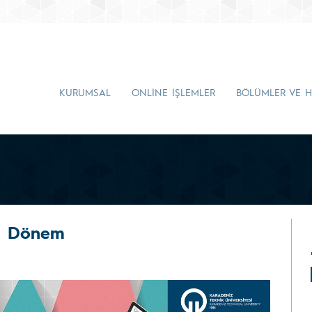
KURUMSAL
ONLİNE İŞLEMLER
BÖLÜMLER VE H
i Dönem