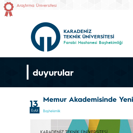
Araştırma Üniversitesi
KARADENİZ
TEKNİK ÜNİVERSİTESİ
Farabi Hastanesi Başhekimliği
duyurular
Memur Akademisinde Yen
13
Eylül
Başhekimlik