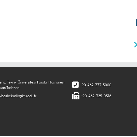
niz Teknik Üniversitesi Farabi Hastanesi
+90 462 377 5000
isar/Trabzon
ibashekimlik@ktu.edu.tr
+90 462 325 0518