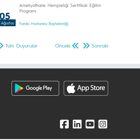
Ameliyathane Hemşireliği Sertifikalı Eğitim
Programı
05
Ağustos
Farabi Hastanesi Başhekimliği
Tüm Duyurular
Önceki
Sonraki