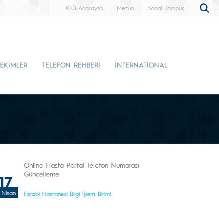
KTÜ Anasayfa
Mezun
Sanal Kampüs
EKİMLER
TELEFON REHBERİ
İNTERNATİONAL
Online Hasta Portal Telefon Numarası
Güncelleme
17
Nisan
Farabi Hastanesi Bilgi İşlem Birimi