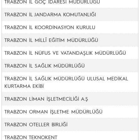
TRABZON İL GÖÇ İDARESİ MÜDÜRLÜĞÜ
TRABZON İL JANDARMA KOMUTANLIĞI
TRABZON İL KOORDİNASYON KURULU
TRABZON İL MİLLÎ EĞİTİM MÜDÜRLÜĞÜ
TRABZON İL NÜFUS VE VATANDAŞLIK MÜDÜRLÜĞÜ
TRABZON İL SAĞLIK MÜDÜRLÜĞÜ
TRABZON İL SAĞLIK MÜDÜRLÜĞÜ ULUSAL MEDİKAL
KURTARMA EKİBİ
TRABZON LİMAN İŞLETMECİLİĞİ A.Ş
TRABZON ORMAN İŞLETME MÜDÜRLÜĞÜ
TRABZON OTELLER BİRLİĞİ
TRABZON TEKNOKENT