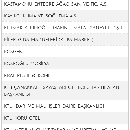
KASTAMONU ENTEGRE AĞAÇ SAN. VE TİC. A.Ş.
KAYIKÇI KLİMA VE SOĞUTMA A.Ş.
KERMAK KERİMOĞLU MAKİNE İMALAT SANAYİ LTD.ŞTİ.
KİLER GIDA MADDELERİ (KİLPA MARKET)
KOSGEB
KÖSEOĞLU MOBİLYA
KRAL PESTİL & KÖME
KTB ÇANAKKALE SAVAŞLARI GELİBOLU TARİHİ ALAN
BAŞKANLIĞI
KTÜ İDARİ VE MALİ İŞLER DAİRE BAŞKANLIĞI
KTÜ KORU OTEL
KTÜ MEDİKAL CİHAZ TASARIM VE ÜRETİM UYG. VE