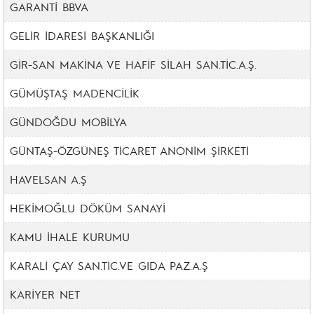
GARANTİ BBVA
GELİR İDARESİ BAŞKANLIĞI
GİR-SAN MAKİNA VE HAFİF SİLAH SAN.TİC.A.Ş.
GÜMÜŞTAŞ MADENCİLİK
GÜNDOĞDU MOBİLYA
GÜNTAŞ-ÖZGÜNEŞ TİCARET ANONİM ŞİRKETİ
HAVELSAN A.Ş
HEKİMOĞLU DÖKÜM SANAYİ
KAMU İHALE KURUMU
KARALİ ÇAY SAN.TİC.VE GIDA PAZ.A.Ş
KARİYER NET