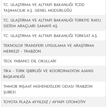
T.C. ULAŞTIRMA VE ALTYAPI BAKANLIĞI TCDD
TAŞIMACILIK A.Ş. GENEL MÜDÜRLÜĞÜ
T.C. ULAŞTIRMA VE ALTYAPI BAKANLIĞI TÜRKİYE RAYLI
SİSTEM ARAÇLARI SANAYİİ AŞ.
T.C. ULAŞTIRMA VE ALTYAPI BAKANLIĞI TÜRKSAT A.Ş.
TEKNOLOJİ TRANSFERİ UYGULAMA VE ARAŞTIRMA
MERKEZİ - TRABZON
TEOL YABANCI DİL OKULLARI
TİKA - TÜRK İŞBİRLİĞİ VE KOORDİNASYON AJANSI
BAŞKANLIĞI
TMMOB İNŞAAT MÜHENDİSLERİ ODASI TRABZON
ŞUBESİ
TOYOTA PLAZA AYYILDIZ / AYYAPI OTOMOTİV