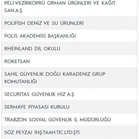
PELİ-VEZİRKÖPRÜ ORMAN ÜRÜNLERİ VE KAĞIT
SAN.A.Ş
POLİFİSH DENİZ VE SU ÜRÜNLERİ
POLİS AKADEMİSİ BAŞKANLIĞI
RHEİNLAND DİL OKULU
ROKETSAN
SAHİL GÜVENLİK DOĞU KARADENİZ GRUP
KOMUTANLIĞI
SECURİTAS GÜVENLİK HİZ A.Ş
SERMAYE PİYASASI KURULU
TRABZON SOSYAL GÜVENLİK İL MÜDÜRLÜĞÜ
SÖZ PEYZAJ İNŞ.TAAH.TİC.LTD.ŞTİ.