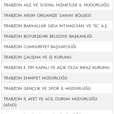
TRABZON AİLE VE SOSYAL HİZMETLER İL MÜDÜRLÜĞÜ
TRABZON ARSİN ORGANİZE SANAYİ BÖLGESİ
TRABZON BAKKALLAR GIDA İHT.MAD.SAN. VE TİC. A.Ş.
TRABZON BÜYÜKŞEHİR BELEDİYE BAŞKANLIĞI
TRABZON CUMHURİYET BAŞSAVCILIĞI
TRABZON ÇALIŞMA VE İŞ KURUMU
TRABZON E TİPİ KAPALI VE AÇIK CEZA İNFAZ KURUMU
TRABZON EMNİYET MÜDÜRLÜĞÜ
TRABZON GENÇLİK VE SPOR İL MÜDÜRLÜĞÜ
TRABZON İL AFET VE ACİL DURUM MÜDÜRLÜĞÜ
(AFAD)