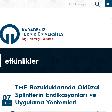
EN
KTÜ Anasayfa
KARADENİZ
TEKNİK ÜNİVERSİTESİ
Diş Hekimliği Fakültesi
etkinlikler
TME Bozukluklarında Oklüzal
Splintlerin Endikasyonları ve
07
Uygulama Yöntemleri
Nisan