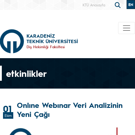
EN
KTÜ Anasayfa
KARADENİZ
TEKNİK ÜNİVERSİTESİ
Diş Hekimliği Fakültesi
etkinlikler
Onlıne Webınar Veri Analizinin
01
Yeni Çağı
Ekim