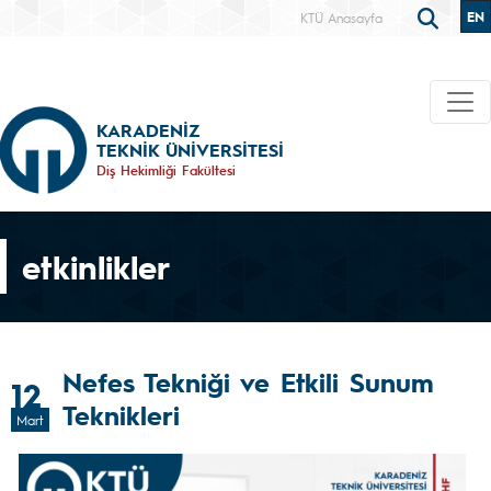
EN
KTÜ Anasayfa
KARADENİZ
TEKNİK ÜNİVERSİTESİ
Diş Hekimliği Fakültesi
etkinlikler
Nefes Tekniği ve Etkili Sunum
12
Teknikleri
Mart