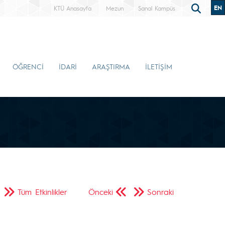
EN
KTÜ Anasayfa
Mezun
Sanal Kampüs
ÖĞRENCİ
İDARİ
ARAŞTIRMA
İLETİŞİM
Tüm Etkinlikler
Önceki
Sonraki