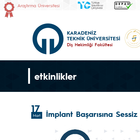
Araştırma Üniversitesi
KARADENİZ
TEKNİK ÜNİVERSİTESİ
Diş Hekimliği Fakültesi
etkinlikler
17
İmplant Başarısına Sessiz B
Mart