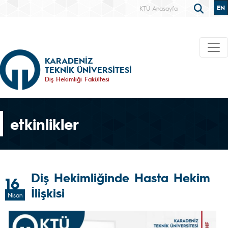
EN
KTÜ Anasayfa
KARADENİZ
TEKNİK ÜNİVERSİTESİ
Diş Hekimliği Fakültesi
etkinlikler
Diş Hekimliğinde Hasta Hekim
16
İlişkisi
Nisan