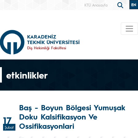
EN
KTÜ Anasayfa
KARADENİZ
TEKNİK ÜNİVERSİTESİ
Diş Hekimliği Fakültesi
etkinlikler
Baş - Boyun Bölgesi Yumuşak
Doku Kalsifikasyon Ve
17
Ossifikasyonlari
Şubat