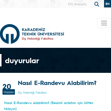
EN
KTÜ Anasayfa
KARADENİZ
TEKNİK ÜNİVERSİTESİ
Diş Hekimliği Fakültesi
duyurular
Nasıl E-Randevu Alabilirim?
20
Haziran
Diş Hekimliği Fakültesi
Nasıl E-Randevu Alabilirim? (Resimli anlatım için lütfen
tıklayın)