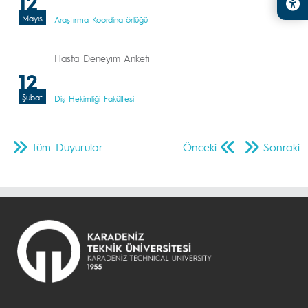
12
Mayıs
Araştırma Koordinatörlüğü
Hasta Deneyim Anketi
12
Şubat
Diş Hekimliği Fakültesi
Tüm Duyurular
Önceki
Sonraki