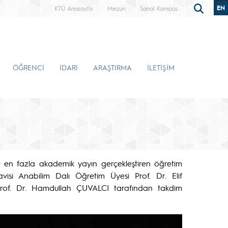
EN
KTÜ Anasayfa
Mezun
Sanal Kampüs
ÖĞRENCİ
İDARİ
ARAŞTIRMA
İLETİŞİM
 en fazla akademik yayın gerçekleştiren öğretim
visi Anabilim Dalı Öğretim Üyesi Prof. Dr. Elif
rof. Dr. Hamdullah ÇUVALCI tarafından takdim