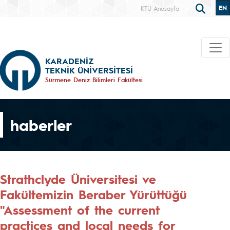
EN
KTÜ Anasayfa
KARADENİZ
TEKNİK ÜNİVERSİTESİ
Sürmene Deniz Bilimleri Fakültesi
haberler
Strathclyde Üniversitesi ve
Fakültemizin Beraber Yürüttüğü
"Assessment of the current
practices and local needs for