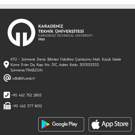
KTÜ - Sürmene Deniz Bilimleri Fakültesi Çamburnu Mah. Küçük İskele
Küme Evler Dış Kapı No: 31C, Adres Kodu: 3013013333
Sürmene/TRABZON
sdb@ktu.edu.tr
+90 462 752 2805
+90 462 377 8012