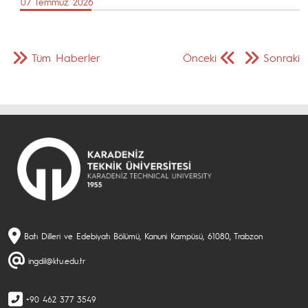
07 Temmuz 2026
Tüm Haberler
Önceki
Sonraki
Batı Dilleri ve Edebiyatı Bölümü, Kanuni Kampüsü, 61080, Trabzon
ingdil@ktu.edu.tr
+90 462 377 3549