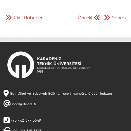
Tüm Haberler
Önceki
Sonraki
Batı Dilleri ve Edebiyatı Bölümü, Kanuni Kampüsü, 61080, Trabzon
ingdil@ktu.edu.tr
+90 462 377 3549
+90 462 325 5593