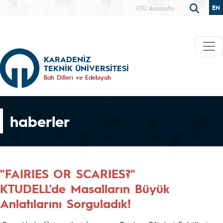
EN
KTÜ Anasayfa
KARADENİZ
TEKNİK ÜNİVERSİTESİ
Batı Dilleri ve Edebiyatı
haberler
"FAIRIES OR SCARIES?"
KTUDELL'de Masalların Büyük
Anlatılarını Sorguladık!