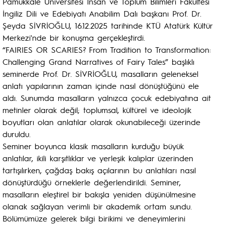
Pamukkale Üniversitesi İnsan ve Toplum Bilimleri Fakültesi
İngiliz Dili ve Edebiyatı Anabilim Dalı başkanı Prof. Dr.
Şeyda SİVRİOĞLU, 16.12.2025 tarihinde KTÜ Atatürk Kültür
Merkezi'nde bir konuşma gerçekleştirdi.
“FAIRIES OR SCARIES? From Tradition to Transformation:
Challenging Grand Narratives of Fairy Tales” başlıklı
seminerde Prof. Dr. SİVRİOĞLU, masalların geleneksel
anlatı yapılarının zaman içinde nasıl dönüştüğünü ele
aldı. Sunumda masalların yalnızca çocuk edebiyatına ait
metinler olarak değil; toplumsal, kültürel ve ideolojik
boyutları olan anlatılar olarak okunabileceği üzerinde
duruldu.
Seminer boyunca klasik masalların kurduğu büyük
anlatılar, ikili karşıtlıklar ve yerleşik kalıplar üzerinden
tartışılırken, çağdaş bakış açılarının bu anlatıları nasıl
dönüştürdüğü örneklerle değerlendirildi. Seminer,
masalların eleştirel bir bakışla yeniden düşünülmesine
olanak sağlayan verimli bir akademik ortam sundu.
Bölümümüze gelerek bilgi birikimi ve deneyimlerini