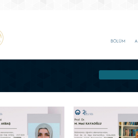
BÖLÜM
A