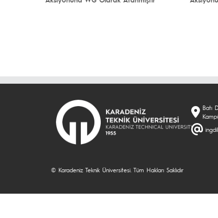
Batı D
Kampü
ingdi
© Karadeniz Teknik Üniversitesi. Tüm Hakları Saklıdır