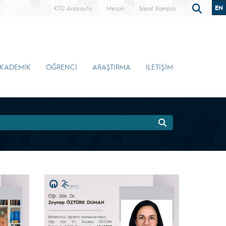
EN
KTÜ Anasayfa
Mezun
Sanal Kampüs
KADEMİK
ÖĞRENCİ
ARAŞTIRMA
İLETİŞİM