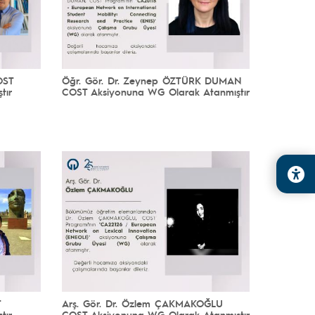
Öğr. Gör. Dr. Zeynep ÖZTÜRK DUMAN
OST
COST Aksiyonuna WG Olarak Atanmıştır
tır
T
Arş. Gör. Dr. Özlem ÇAKMAKOĞLU
tır
COST Aksiyonuna WG Olarak Atanmıştır