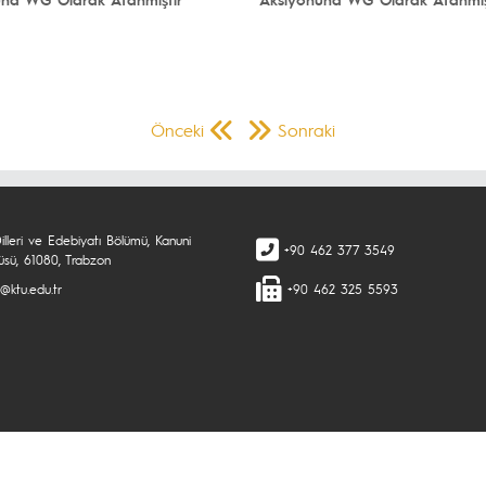
Önceki
Sonraki
illeri ve Edebiyatı Bölümü, Kanuni
+90 462 377 3549
sü, 61080, Trabzon
l@ktu.edu.tr
+90 462 325 5593