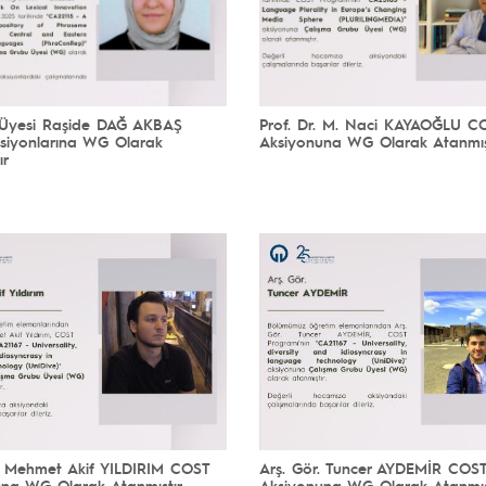
. Üyesi Raşide DAĞ AKBAŞ
Prof. Dr. M. Naci KAYAOĞLU C
siyonlarına WG Olarak
Aksiyonuna WG Olarak Atanmış
ır
. Mehmet Akif YILDIRIM COST
Arş. Gör. Tuncer AYDEMİR COS
una WG Olarak Atanmıştır
Aksiyonuna WG Olarak Atanmış