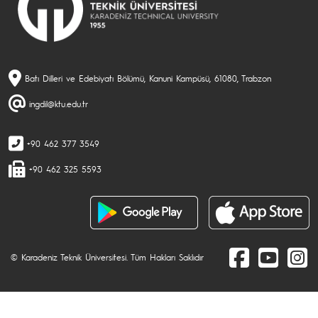
Batı Dilleri ve Edebiyatı Bölümü, Kanuni Kampüsü, 61080, Trabzon
ingdil@ktu.edu.tr
+90 462 377 3549
+90 462 325 5593
© Karadeniz Teknik Üniversitesi. Tüm Hakları Saklıdır