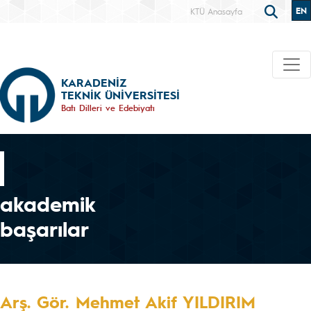
EN
KTÜ Anasayfa
KARADENİZ
TEKNİK ÜNİVERSİTESİ
Batı Dilleri ve Edebiyatı
akademik
başarılar
Arş. Gör. Mehmet Akif YILDIRIM