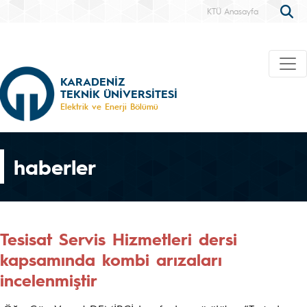
KTÜ Anasayfa
KARADENİZ
TEKNİK ÜNİVERSİTESİ
Elektrik ve Enerji Bölümü
haberler
Tesisat Servis Hizmetleri dersi
kapsamında kombi arızaları
incelenmiştir