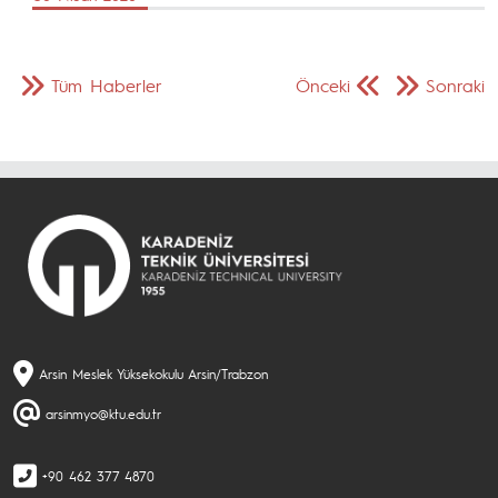
Tüm Haberler
Önceki
Sonraki
Arsin Meslek Yüksekokulu Arsin/Trabzon
arsinmyo@ktu.edu.tr
+90 462 377 4870