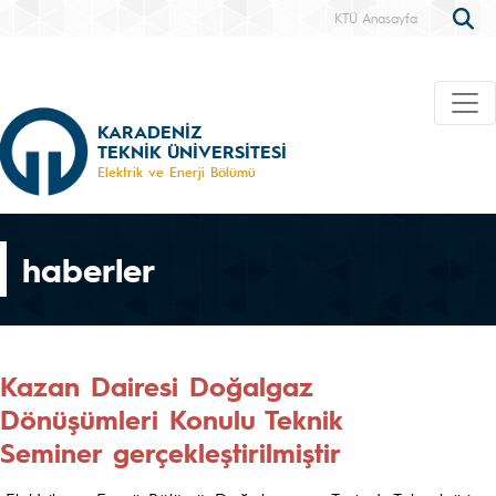
KTÜ Anasayfa
KARADENİZ
TEKNİK ÜNİVERSİTESİ
Elektrik ve Enerji Bölümü
haberler
Kazan Dairesi Doğalgaz
Dönüşümleri Konulu Teknik
Seminer gerçekleştirilmiştir