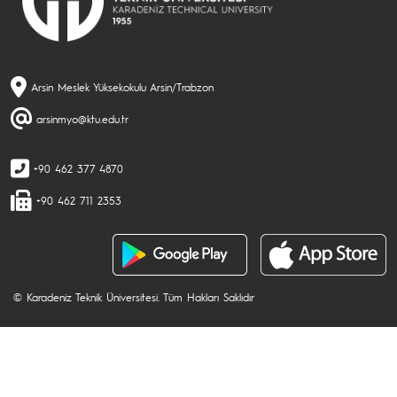
Arsin Meslek Yüksekokulu Arsin/Trabzon
arsinmyo@ktu.edu.tr
+90 462 377 4870
+90 462 711 2353
© Karadeniz Teknik Üniversitesi. Tüm Hakları Saklıdır