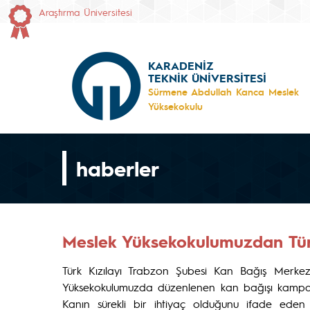
Araştırma Üniversitesi
KARADENİZ
TEKNİK ÜNİVERSİTESİ
Sürmene Abdullah Kanca Meslek
Yüksekokulu
haberler
Meslek Yüksekokulumuzdan Türk
Türk Kızılayı Trabzon Şubesi Kan Bağış Merk
Yüksekokulumuzda düzenlenen kan bağışı kampanya
Kanın sürekli bir ihtiyaç olduğunu ifade eden T