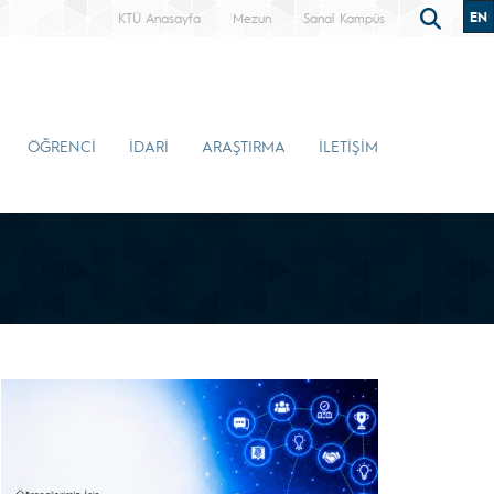
EN
KTÜ Anasayfa
Mezun
Sanal Kampüs
ÖĞRENCİ
İDARİ
ARAŞTIRMA
İLETİŞİM