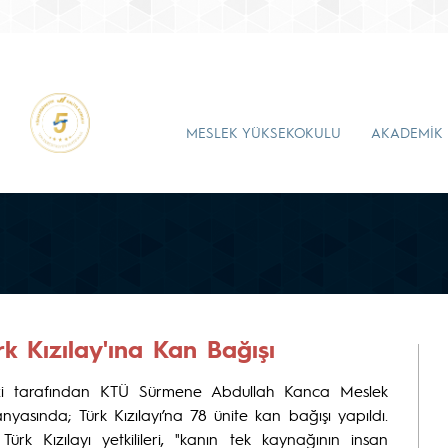
MESLEK YÜKSEKOKULU
AKADEMİK
 Kızılay'ına Kan Bağışı
ezi tarafından KTÜ Sürmene Abdullah Kanca Meslek
sında; Türk Kızılayı’na 78 ünite kan bağışı yapıldı.
ürk Kızılayı yetkilileri, "kanın tek kaynağının insan