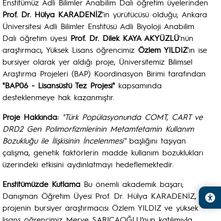
Enstitümüz Adli Bilimler Anabilim Dalı öğretim üyelerinden
Prof. Dr. Hülya KARADENİZ
’in yürütücüsü olduğu; Ankara
Üniversitesi Adli Bilimler Enstitüsü Adli Biyoloji Anabilim
Dalı öğretim üyesi
Prof. Dr. Dilek KAYA AKYÜZLÜ
'nün
araştırmacı, Yüksek Lisans öğrencimiz
Özlem YILDIZ
’ın ise
bursiyer olarak yer aldığı proje, Üniversitemiz Bilimsel
Araştırma Projeleri (BAP) Koordinasyon Birimi tarafından
"BAP06 - Lisansüstü Tez Projesi"
kapsamında
desteklenmeye hak kazanmıştır.
Proje Hakkında:
"Türk Popülasyonunda COMT, CART ve
DRD2 Gen Polimorfizmlerinin Metamfetamin Kullanım
Bozukluğu ile İlişkisinin İncelenmesi"
başlığını taşıyan
çalışma, genetik faktörlerin madde kullanım bozuklukları
üzerindeki etkisini aydınlatmayı hedeflemektedir.
Enstitümüzde Kutlama
Bu önemli akademik başarı;
Danışman Öğretim Üyesi Prof. Dr. Hülya KARADENİZ,
projenin bursiyer araştırmacısı Özlem YILDIZ ve yüksek
lisans öğrencimiz Merve SARICAOĞLU’nun katılımıyla