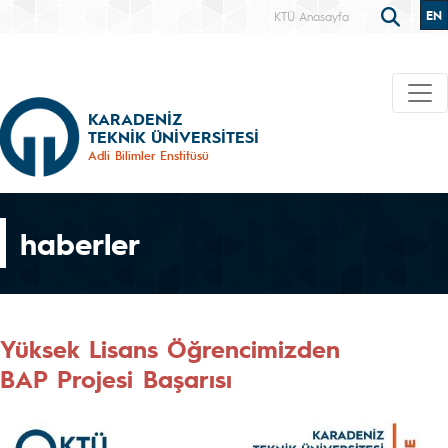
EN
KTÜ Anasayfa
KARADENİZ
TEKNİK ÜNİVERSİTESİ
Adli Bilimler Enstitüsü
haberler
Yüksek Lisans Öğrencimizden
BAP Projesi Başarısı