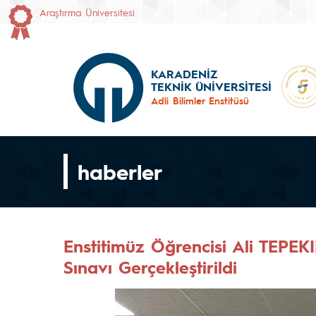
Araştırma Üniversitesi
KARADENİZ
TEKNİK ÜNİVERSİTESİ
Adli Bilimler Enstitüsü
haberler
Enstitimüz Öğrencisi Ali TEPE
Sınavı Gerçekleştirildi