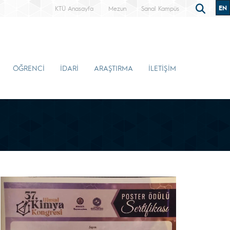
EN
KTÜ Anasayfa
Mezun
Sanal Kampüs
ÖĞRENCİ
İDARİ
ARAŞTIRMA
İLETİŞİM