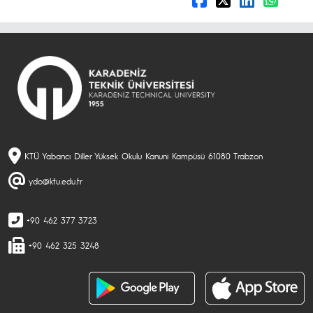
KTÜ Yabancı Diller Yüksek Okulu Kanuni Kampüsü 61080 Trabzon
ydo@ktu.edu.tr
+90 462 377 3723
+90 462 325 3248