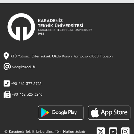
KTÜ Yabancı Diller Yüksek Okulu Kanuni Kampüsü 61080 Trabzon
ydo@ktu.edu.tr
+90 462 377 3723
+90 462 325 3248
© Karadeniz Teknik Üniversitesi. Tüm Hakları Saklıdır