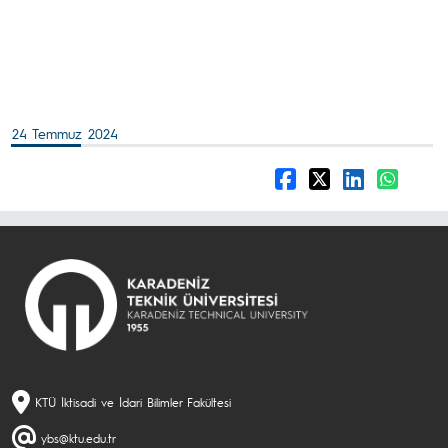
24 Temmuz 2024
KTÜ İktisadi ve İdari Bilimler Fakültesi
ybs@ktu.edu.tr