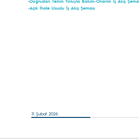
-
Doğrudan Temin Yoluyla Bakım-Onarım İş Akış Şema
-
Açık İhale Ususlu İş Akış Şeması
11 Şubat 2026