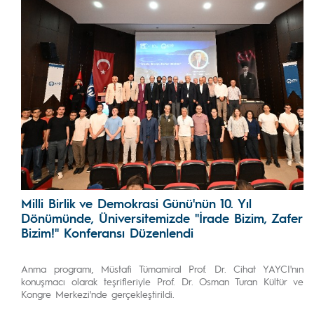
Milli Birlik ve Demokrasi Günü'nün 10. Yıl
Dönümünde, Üniversitemizde "İrade Bizim, Zafer
Bizim!" Konferansı Düzenlendi
Anma programı, Müstafi Tümamiral Prof. Dr. Cihat YAYCI'nın
konuşmacı olarak teşrifleriyle Prof. Dr. Osman Turan Kültür ve
Kongre Merkezi'nde gerçekleştirildi.