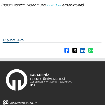
(Bölüm tanıtım videomuza
erişebilirsiniz)
buradan
19 Şubat 2026
yapayzeka@ktu.edu.tr