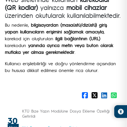
(QR kodlar)
yalnızca
mobil cihazlar
üzerinden okutularak kullanılabilmektedir.
Bu nedenle,
bilgisayardan (masaüstü/dizüstü) giriş
yapan kullanıcıların erişimini sağlamak amacıyla
,
karekod için oluşturulan
ilgili bağlantının (URL)
karekodun
yanında ayrıca metin veya buton olarak
mutlaka yer alması gerekmektedir
.
Kullanıcı erişilebilirliği ve doğru yönlendirme açısından
bu hususa dikkat edilmesi önemle rica olunur.
KTÜ Bize Yazın Modülüne Dosya Ekleme Özelliği
Getirildi
30