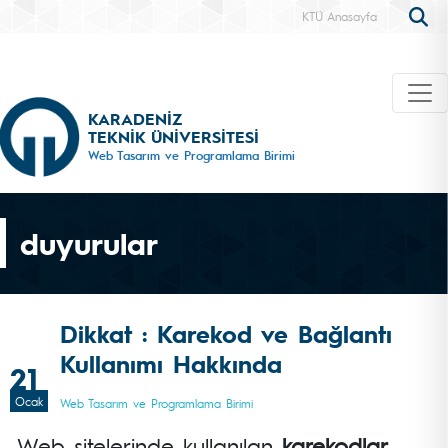
KTÜ Anasayfa
KARADENİZ
TEKNİK ÜNİVERSİTESİ
Web Tasarım ve Programlama Birimi
duyurular
Dikkat : Karekod ve Bağlantı
Kullanımı Hakkında
21
Ocak
Web Tasarım ve Programlama Birimi
Web sitelerinde kullanılan
karekodlar