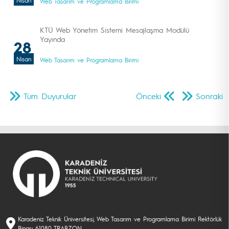
Nisan
Web Tasarım ve Programlama Birimi
KTÜ Web Yönetim Sistemi Mesajlaşma Modülü
Yayında
28
Nisan
Web Tasarım ve Programlama Birimi
Tüm Duyurular
Önceki
Sonraki
Karadeniz Teknik Üniversitesi, Web Tasarım ve Programlama Birimi Rektörlük
Binası 61080 TRABZON