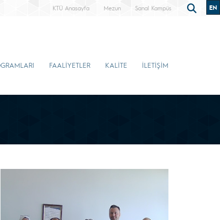
EN
KTÜ Anasayfa
Mezun
Sanal Kampüs
OGRAMLARI
FAALİYETLER
KALİTE
İLETİŞİM