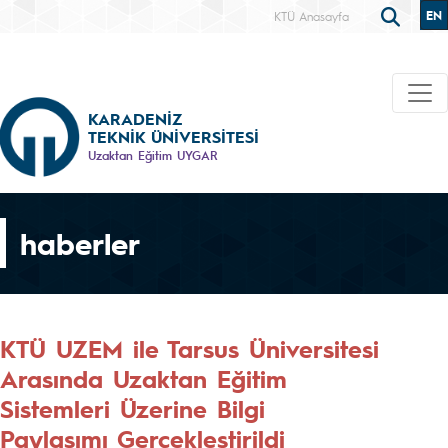
EN
KTÜ Anasayfa
KARADENİZ
TEKNİK ÜNİVERSİTESİ
Uzaktan Eğitim UYGAR
haberler
KTÜ UZEM ile Tarsus Üniversitesi
Arasında Uzaktan Eğitim
Sistemleri Üzerine Bilgi
Paylaşımı Gerçekleştirildi