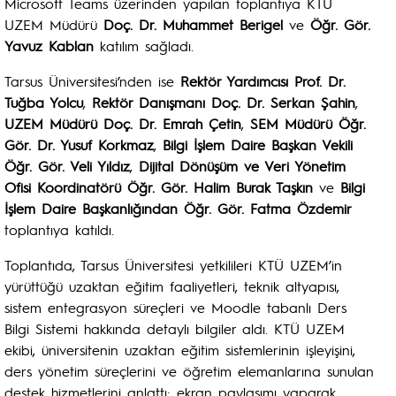
Microsoft Teams üzerinden yapılan toplantıya KTÜ
UZEM Müdürü
Doç. Dr. Muhammet Berigel
ve
Öğr. Gör.
Yavuz Kablan
katılım sağladı.
Tarsus Üniversitesi’nden ise
Rektör Yardımcısı Prof. Dr.
Tuğba Yolcu
,
Rektör Danışmanı Doç. Dr. Serkan Şahin
,
UZEM Müdürü Doç. Dr. Emrah Çetin
,
SEM Müdürü Öğr.
Gör. Dr. Yusuf Korkmaz
,
Bilgi İşlem Daire Başkan Vekili
Öğr. Gör. Veli Yıldız
,
Dijital Dönüşüm ve Veri Yönetim
Ofisi Koordinatörü Öğr. Gör. Halim Burak Taşkın
ve
Bilgi
İşlem Daire Başkanlığından Öğr. Gör. Fatma Özdemir
toplantıya katıldı.
Toplantıda, Tarsus Üniversitesi yetkilileri KTÜ UZEM’in
yürüttüğü uzaktan eğitim faaliyetleri, teknik altyapısı,
sistem entegrasyon süreçleri ve Moodle tabanlı Ders
Bilgi Sistemi hakkında detaylı bilgiler aldı. KTÜ UZEM
ekibi, üniversitenin uzaktan eğitim sistemlerinin işleyişini,
ders yönetim süreçlerini ve öğretim elemanlarına sunulan
destek hizmetlerini anlattı; ekran paylaşımı yaparak