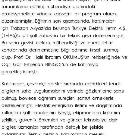
tamamlama eğitimi, mühendislik alanındaki
profesyonellere yönelik kapsamlı bir program olarak
düzenlenmiştir. Eğitimin son aşamasında, katılımcılar
için Trabzon Akyazı'da bulunan Türkiye Elektrik İletim A.Ş.
(TEİAŞ)'a ait şalt sahasına bir teknik gezi düzenlenmiştir.
Bu saha gezisi, elektrik mühendisliği ve enerji iletimi
konularında derinlemesine bilgi edinme fırsatı sunmuş
olup, Prof. Dr. Halil İbrahim OKUMUŞ'un rehberliğinde ve
Öğr. Gör. Emrecan BİNGÖL'ün de katılımıyla
gerçekleştirilmiştir.
Katılımcılar, çevrimiçi dersler sırasında edindikleri teorik
bilgilerin saha uygulamalarını yerinde gözlemleme şansı
bulmuş, böylece öğrenim süreçleri somut örneklerle
desteklenmiştir. Elektrik enerjisinin iletimi ve dağıtımında
kullanılan şalt sahalarının işleyişi, ekipmanların kullanım
şekilleri, güvenlik önlemleri ve güncel teknolojiye dair
bilgiler, uzmanlar tarafından detaylı bir şekilde
aktarılmıştır. Teknik gezinin, katılımcıların mesleki