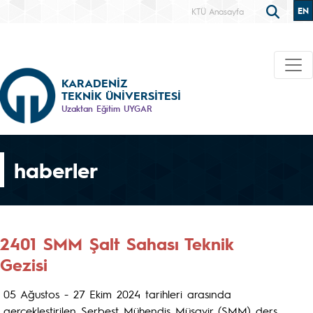
EN
KTÜ Anasayfa
KARADENİZ
TEKNİK ÜNİVERSİTESİ
Uzaktan Eğitim UYGAR
haberler
2401 SMM Şalt Sahası Teknik
Gezisi
05 Ağustos - 27 Ekim 2024 tarihleri arasında
gerçekleştirilen Serbest Mühendis Müşavir (SMM) ders