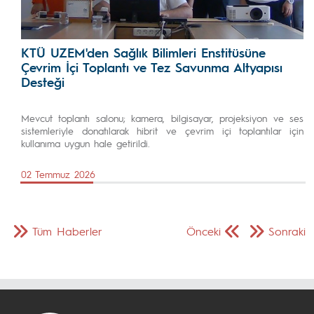
KTÜ UZEM'den Sağlık Bilimleri Enstitüsüne
Çevrim İçi Toplantı ve Tez Savunma Altyapısı
Desteği
Mevcut toplantı salonu; kamera, bilgisayar, projeksiyon ve ses
sistemleriyle donatılarak hibrit ve çevrim içi toplantılar için
kullanıma uygun hale getirildi.
02 Temmuz 2026
Tüm Haberler
Önceki
Sonraki