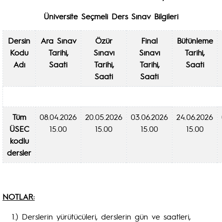
Üniversite Seçmeli Ders Sınav Bilgileri
Dersin
Ara Sınav
Özür
Final
Bütünleme
Kodu
Tarihi,
Sınavı
Sınavı
Tarihi,
Adı
Saati
Tarihi,
Tarihi,
Saati
Saati
Saati
Tüm
08.04.2026
20.05.2026
03.06.2026
24.06.2026
ÜSEC
15.00
15.00
15.00
15.00
kodlu
dersler
NOTLAR:
1.) Derslerin yürütücüleri, derslerin gün ve saatleri,