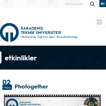
EN
KTÜ Anasayfa
KARADENİZ
TEKNİK ÜNİVERSİTESİ
Uluslararası Öğrenci İşleri Koordinatörlüğü
etkinlikler
02
Photogether
Mayıs