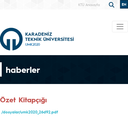
EN
KTÜ Anasayfa
KARADENİZ
TEKNİK ÜNİVERSİTESİ
UMK2020
haberler
Özet Kitapçığı
/dosyalar/umk2020_26d92.pdf