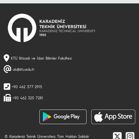
KTÜ İktisadi ve İdari Bilimler Fakültesi
uls@ktu.edu.tr
+90 462 377 2915
+90 462 325 7281
© Karadeniz Teknik Üniversitesi. Tüm Hakları Saklıdır