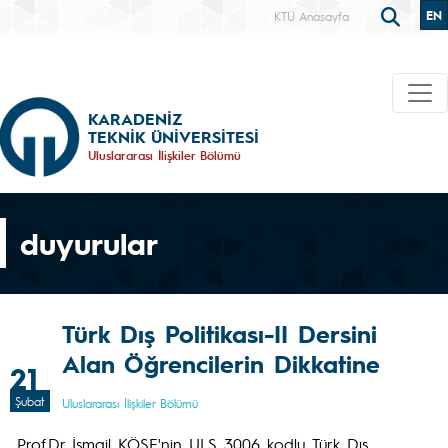
EN
KTÜ Anasayfa
KARADENİZ
TEKNİK ÜNİVERSİTESİ
Uluslararası İlişkiler Bölümü
duyurular
Türk Dış Politikası-II Dersini
Alan Öğrencilerin Dikkatine
21
Şubat
Uluslararası İlişkiler Bölümü
Prof.Dr İsmail KÖSE'nin ULS 3006 kodlu Türk Dış