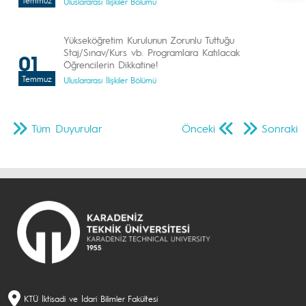
Temmuz
Uluslararası İlişkiler Bölümü
Yükseköğretim Kurulunun Zorunlu Tuttuğu
Staj/Sınav/Kurs vb. Programlara Katılacak
01
Öğrencilerin Dikkatine!
Temmuz
Uluslararası İlişkiler Bölümü
Tüm Duyurular
Önceki
Sonraki
KTÜ İktisadi ve İdari Bilimler Fakültesi