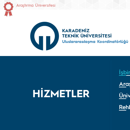
Araştırma Üniversitesi
KARADENİZ
TEKNİK ÜNİVERSİTESİ
Uluslararasılaşma Koordinatörlüğü
İşbir
Ara
HİZMETLER
Üniv
Reh