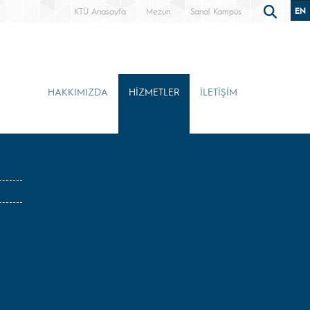
EN
KTÜ Anasayfa
Mezun
Sanal Kampüs
HAKKIMIZDA
HİZMETLER
İLETİŞİM