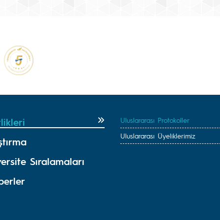
likleri
Uluslararası Protokoller
Uluslararası Üyeliklerimiz
ştırma
ersite Sıralamaları
berler