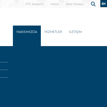
EN
KTÜ Anasayfa
Mezun
Sanal Kampüs
HAKKIMIZDA
HİZMETLER
İLETİŞİM