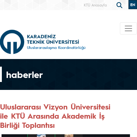
EN
KTÜ Anasayfa
KARADENİZ
TEKNİK ÜNİVERSİTESİ
Uluslararasılaşma Koordinatörlüğü
haberler
Uluslararası Vizyon Üniversitesi
ile KTÜ Arasında Akademik İş
Birliği Toplantısı