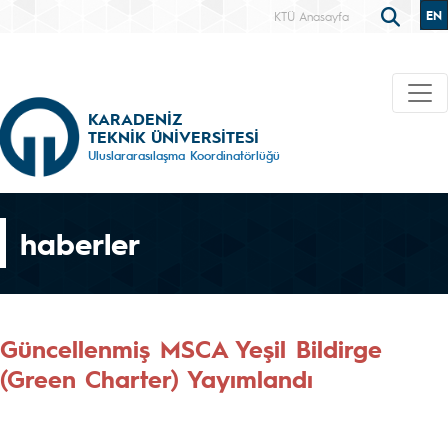
EN
KTÜ Anasayfa
KARADENİZ
TEKNİK ÜNİVERSİTESİ
Uluslararasılaşma Koordinatörlüğü
haberler
Güncellenmiş MSCA Yeşil Bildirge
(Green Charter) Yayımlandı