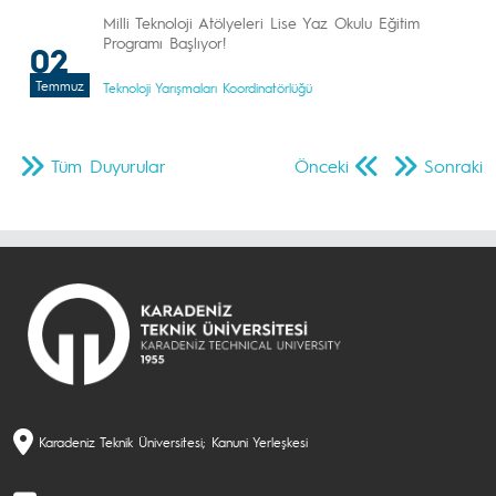
Milli Teknoloji Atölyeleri Lise Yaz Okulu Eğitim
Programı Başlıyor!
02
Temmuz
Teknoloji Yarışmaları Koordinatörlüğü
Tüm Duyurular
Önceki
Sonraki
Karadeniz Teknik Üniversitesi; Kanuni Yerleşkesi