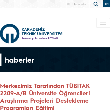
EN
KTÜ Anasayfa
KARADENİZ
TEKNİK ÜNİVERSİTESİ
Teknoloji Transferi UYGAR
haberler
Merkezimiz Tarafından TÜBİTAK
2209-A/B Üniversite Öğrencileri
Araştırma Projeleri Destekleme
Programları Eğitimi