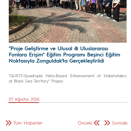
"Proje Geliştirme ve Ulusal & Uluslararası
Fonlara Erişim" Eğitim Programı Beşinci Eğitim
Noktasıyla Zonguldak'ta Gerçekleştirildi
"QUEST-Quadruple Helix-Based Enhancement of Stakeholders
at Black Sea Territory" Projesi
07 Ağustos 2026
Tüm Haberler
Önceki
Sonraki