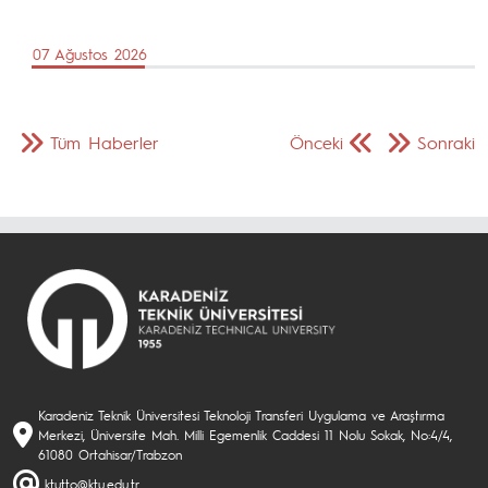
07 Ağustos 2026
Tüm Haberler
Önceki
Sonraki
Karadeniz Teknik Üniversitesi Teknoloji Transferi Uygulama ve Araştırma
Merkezi, Üniversite Mah. Milli Egemenlik Caddesi 11 Nolu Sokak, No:4/4,
61080 Ortahisar/Trabzon
ktutto@ktu.edu.tr