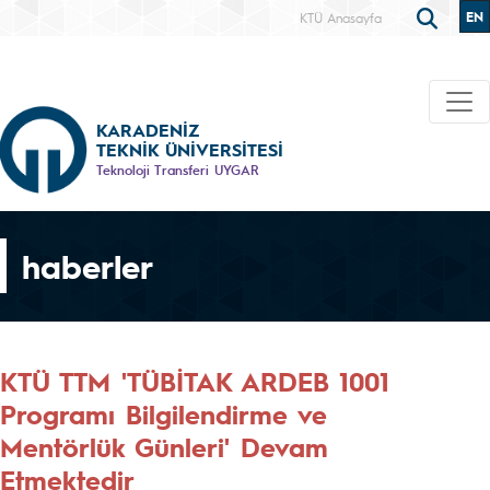
EN
KTÜ Anasayfa
KARADENİZ
TEKNİK ÜNİVERSİTESİ
Teknoloji Transferi UYGAR
haberler
KTÜ TTM 'TÜBİTAK ARDEB 1001
Programı Bilgilendirme ve
Mentörlük Günleri' Devam
Etmektedir