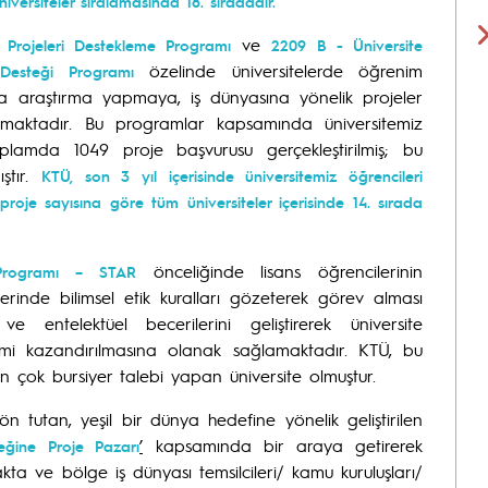
niversiteler sıralamasında 18. sıradadır.
ve
 Projeleri Destekleme Programı
2209 B - Üniversite
özelinde üniversitelerde öğrenim
 Desteği Programı
yla araştırma yapmaya, iş dünyasına yönelik projeler
amaktadır. Bu programlar kapsamında üniversitemiz
oplamda 1049 proje başvurusu gerçekleştirilmiş; bu
ştır.
KTÜ, son 3 yıl içerisinde üniversitemiz öğrencileri
je sayısına göre tüm üniversiteler içerisinde 14. sırada
önceliğinde lisans öğrencilerinin
Programı – STAR
lerinde bilimsel etik kuralları gözeterek görev alması
 entelektüel becerilerini geliştirerek üniversite
i kazandırılmasına olanak sağlamaktadır. KTÜ, bu
 çok bursiyer talebi yapan üniversite olmuştur.
ön tutan, yeşil bir dünya hedefine yönelik geliştirilen
’
kapsamında bir araya getirerek
ğine Proje Pazarı
ta ve bölge iş dünyası temsilcileri/ kamu kuruluşları/