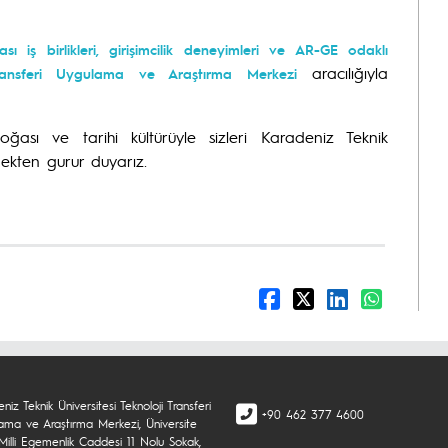
ı iş birlikleri, girişimcilik deneyimleri ve AR-GE odaklı
aracılığıyla
ransferi Uygulama ve Araştırma Merkezi
doğası ve tarihi kültürüyle sizleri Karadeniz Teknik
mekten gurur duyarız.
niz Teknik Üniversitesi Teknoloji Transferi
+90 462 377 4600
ama ve Araştırma Merkezi, Üniversite
Milli Egemenlik Caddesi 11 Nolu Sokak,