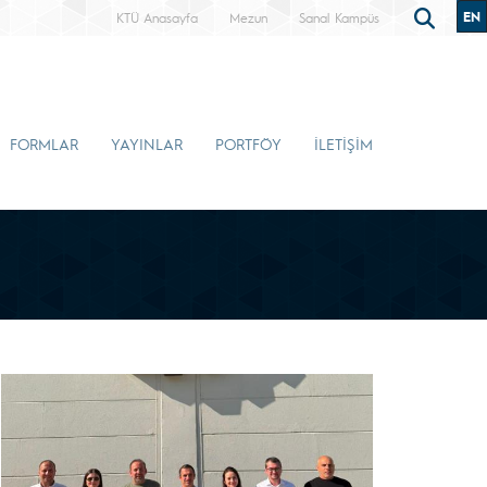
EN
KTÜ Anasayfa
Mezun
Sanal Kampüs
FORMLAR
YAYINLAR
PORTFÖY
İLETİŞİM