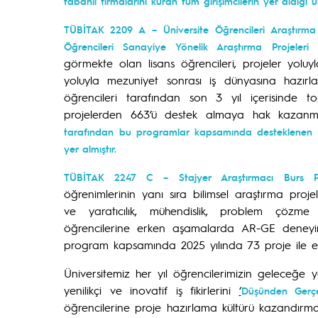
tabanlı firmalarını kuran tüm girişimcilerin yer aldığı ü
TÜBİTAK 2209 A – Üniversite Öğrencileri Araştırma
Öğrencileri Sanayiye Yönelik Araştırma Projeleri
görmekte olan lisans öğrencileri, projeler yolu
yoluyla mezuniyet sonrası iş dünyasına hazırl
öğrencileri tarafından son 3 yıl içerisinde t
projelerden 663’ü destek almaya hak kazanmı
tarafından bu programlar kapsamında desteklenen pro
yer almıştır.
TÜBİTAK 2247 C – Stajyer Araştırmacı Burs 
öğrenimlerinin yanı sıra bilimsel araştırma proje
ve yaratıcılık, mühendislik, problem çözme ve
öğrencilerine erken aşamalarda AR-GE deneyim
program kapsamında 2025 yılında 73 proje ile en
Üniversitemiz her yıl öğrencilerimizin geleceğe y
yenilikçi ve inovatif iş fikirlerini
‘
Düşünden Gerçe
öğrencilerine proje hazırlama kültürü kazandırmak