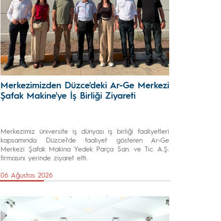
Merkezimizden Düzce'deki Ar-Ge Merkezi
Şafak Makine'ye İş Birliği Ziyareti
Merkezimiz üniversite iş dünyası iş birliği faaliyetleri
kapsamında Düzce?de faaliyet gösteren Ar-Ge
Merkezi Şafak Makina Yedek Parça San. ve Tic. A.Ş.
firmasını yerinde ziyaret etti.
06 Ağustos 2026