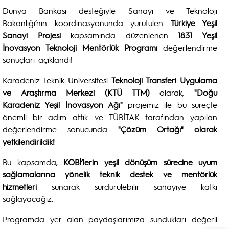
Dünya Bankası desteğiyle Sanayi ve Teknoloji
Bakanlığı’nın koordinasyonunda yürütülen
Türkiye Yeşil
Sanayi Projesi
kapsamında düzenlenen
1831 Yeşil
İnovasyon Teknoloji Mentörlük Programı
değerlendirme
sonuçları açıklandı!
Karadeniz Teknik Üniversitesi
Teknoloji Transferi Uygulama
ve Araştırma Merkezi (KTÜ TTM)
olarak,
"Doğu
Karadeniz Yeşil İnovasyon Ağı"
projemiz ile bu süreçte
önemli bir adım attık ve TÜBİTAK tarafından yapılan
değerlendirme sonucunda
"Çözüm Ortağı" olarak
yetkilendirildik!
Bu kapsamda,
KOBİ’lerin yeşil dönüşüm sürecine uyum
sağlamalarına yönelik teknik destek ve mentörlük
hizmetleri
sunarak sürdürülebilir sanayiye katkı
sağlayacağız.
Programda yer alan paydaşlarımıza sundukları değerli