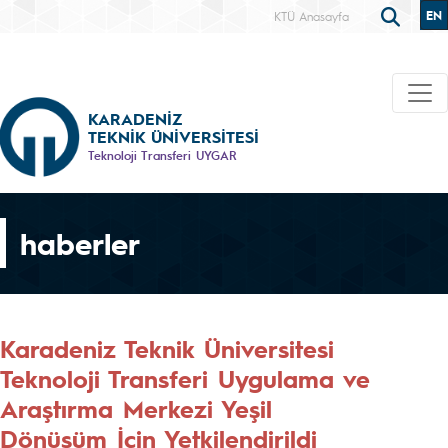
EN
KTÜ Anasayfa
KARADENİZ
TEKNİK ÜNİVERSİTESİ
Teknoloji Transferi UYGAR
haberler
Karadeniz Teknik Üniversitesi
Teknoloji Transferi Uygulama ve
Araştırma Merkezi Yeşil
Dönüşüm İçin Yetkilendirildi