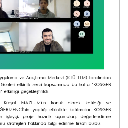
ri Uygulama ve Araştırma Merkezi (KTÜ TTM) tarafından
Günleri etkinlik serisi kapsamında bu hafta "KOSGEB
etkinliği geçekleştirildi.
Kürşat MAZLUM’un konuk olarak katıldığı ve
RMENCİ’nin yaptığı etkinlikte katılımcılar KOSGEB
in işleyişi, proje hazırlık aşamaları, değerlendirme
vuru stratejileri hakkında bilgi edinme fırsatı buldu.