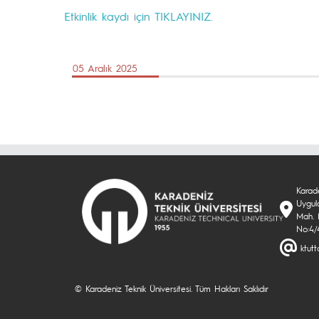
Etkinlik kaydı için TIKLAYINIZ.
05 Aralık 2025
Karade
Uygul
Mah. 
No:4/
ktutt
© Karadeniz Teknik Üniversitesi. Tüm Hakları Saklıdır