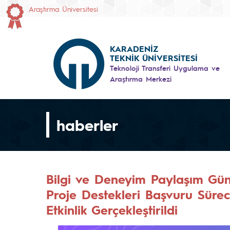
Araştırma Üniversitesi
KARADENİZ
TEKNİK ÜNİVERSİTESİ
Teknoloji Transferi Uygulama ve
Araştırma Merkezi
haberler
Bilgi ve Deneyim Paylaşım G
Proje Destekleri Başvuru Sürec
Etkinlik Gerçekleştirildi