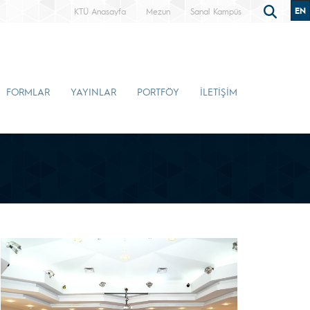
EN
KTÜ Anasayfa
Mezun
Sanal Kampüs
FORMLAR
YAYINLAR
PORTFÖY
İLETİŞİM