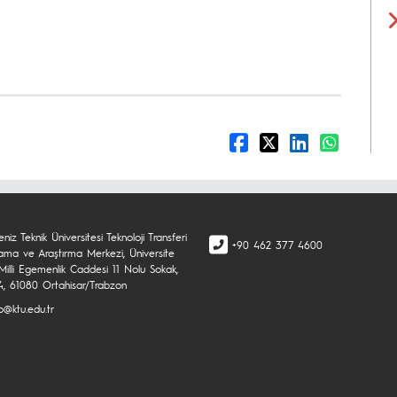
niz Teknik Üniversitesi Teknoloji Transferi
+90 462 377 4600
ama ve Araştırma Merkezi, Üniversite
Milli Egemenlik Caddesi 11 Nolu Sokak,
4, 61080 Ortahisar/Trabzon
o@ktu.edu.tr