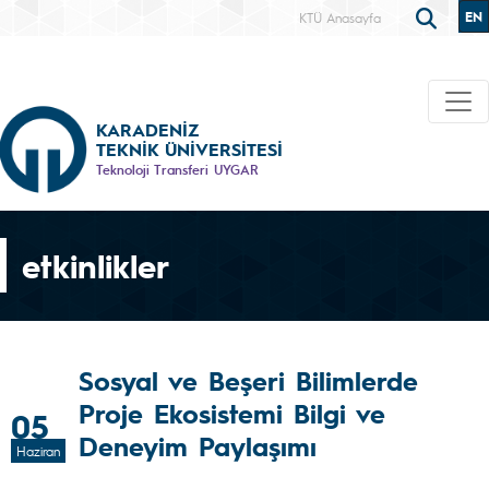
EN
KTÜ Anasayfa
KARADENİZ
TEKNİK ÜNİVERSİTESİ
Teknoloji Transferi UYGAR
etkinlikler
Sosyal ve Beşeri Bilimlerde
Proje Ekosistemi Bilgi ve
05
Deneyim Paylaşımı
Haziran