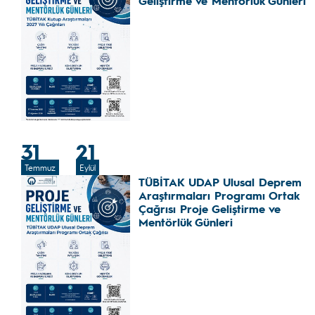
Geliştirme ve Mentörlük Günleri
31
21
Temmuz
Eylül
TÜBİTAK UDAP Ulusal Deprem
Araştırmaları Programı Ortak
Çağrısı Proje Geliştirme ve
Mentörlük Günleri