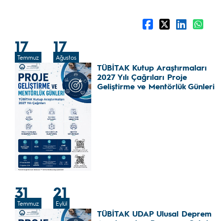
17
17
Temmuz
Ağustos
TÜBİTAK Kutup Araştırmaları
2027 Yılı Çağrıları Proje
Geliştirme ve Mentörlük Günleri
31
21
Temmuz
Eylül
TÜBİTAK UDAP Ulusal Deprem