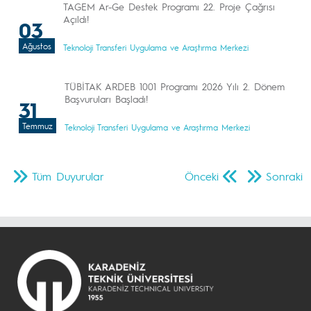
TAGEM Ar-Ge Destek Programı 22. Proje Çağrısı
Açıldı!
03
Ağustos
Teknoloji Transferi Uygulama ve Araştırma Merkezi
TÜBİTAK ARDEB 1001 Programı 2026 Yılı 2. Dönem
Başvuruları Başladı!
31
Temmuz
Teknoloji Transferi Uygulama ve Araştırma Merkezi
Tüm Duyurular
Önceki
Sonraki