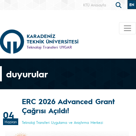
EN
KTÜ Anasayfa
KARADENİZ
TEKNİK ÜNİVERSİTESİ
Teknoloji Transferi UYGAR
duyurular
ERC 2026 Advanced Grant
Çağrısı Açıldı!
04
Haziran
Teknoloji Transferi Uygulama ve Araştırma Merkezi