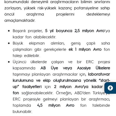
konumundaki deneyimli araştırmacıların bilimin sınırlarını
zorlayan, yüksek risk-yüksek kazanç potansiyeline sahip
öncül araştırma projelerini desteklemeyi
amaçlamaktadır.
Başarılı projeler,
5 yıl boyunca 2,5 milyon Avro
'ya
kadar fon alabilecektir.
Büyük ekipman alımları, geniş çaplı saha
çalışmaları gibi gerekçelerle
ek 1 milyon Avro
fon
talep edilebilir.
Üçüncü ülkelerde çalışan ve bir ERC projesi
kapsamında
AB Üye veya Asosiye Ülkelere
taşınmayı planlayan araştırmacılar için,
laboratuvar
kurulumuna ve ekip oluşturulmasına yönelik “start-
up” faaliyetleri
için
2 milyon Avro’ya kadar ek
fon
sağlanabilecektir. Örneğin, ABD’den Türkiye’ye
ERC projesiyle gelmeyi planlayan bir araştırmacı,
toplamda
4,5 milyon Avro
fon talebinde
bulunabilir.